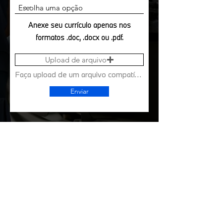
Anexe seu currículo apenas nos
formatos .doc, .docx ou .pdf.
Upload de arquivo
Faça upload de um arquivo compatível (máx. 15MB)
Enviar
VENHA FAZER PARTE DA
NOSSA
EQUIPE NA TOP CAR!
Trabalhar na Top Car é fazer parte de uma das
marcas mais admiradas e reconhecidas do
mundo. Aqui, você terá a chance de crescer em
um ambiente inovador e dinâmico,
representando marcas de prestígio como BMW,