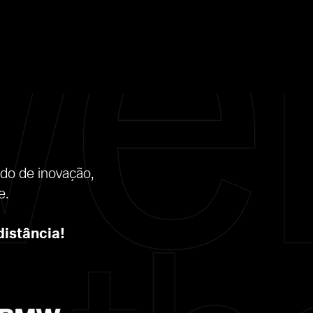
ndo de inovação,
e.
distância!